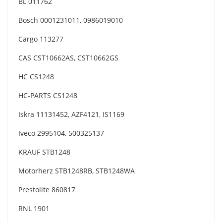
BL 011762
Bosch 0001231011, 0986019010
Cargo 113277
CAS CST10662AS, CST10662GS
HC CS1248
HC-PARTS CS1248
Iskra 11131452, AZF4121, IS1169
Iveco 2995104, 500325137
KRAUF STB1248
Motorherz STB1248RB, STB1248WA
Prestolite 860817
RNL 1901