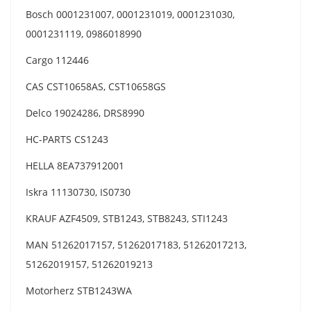
Bosch 0001231007, 0001231019, 0001231030,
0001231119, 0986018990
Cargo 112446
CAS CST10658AS, CST10658GS
Delco 19024286, DRS8990
HC-PARTS CS1243
HELLA 8EA737912001
Iskra 11130730, IS0730
KRAUF AZF4509, STB1243, STB8243, STI1243
MAN 51262017157, 51262017183, 51262017213,
51262019157, 51262019213
Motorherz STB1243WA