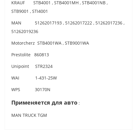
KRAUF STB4001 , STB4001MH , STB4001NB ,
STB9001 , STI4001
MAN 51262017193 , 51262017222 , 51262017236 ,
51262019236
Motorcherz STB4001WA , STB9001WA
Prestolite 860813
Unipoint STR2324
WAI 1-431-25W
WPS 30170N
Применяется для авто
:
MAN TRUCK TGM