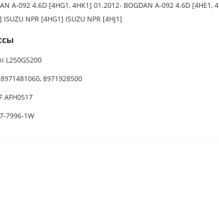
N A-092 4.6D [4HG1, 4HK1] 01.2012- BOGDAN A-092 4.6D [4HE1, 4
] ISUZU NPR [4HG1] ISUZU NPR [4HJ1]
ссы
hi L250G5200
 8971481060, 8971928500
F AFH0517
7-7996-1W