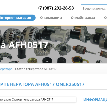
+7 (987) 292-28-53
Интернет-магазин
О компании
Онлайн заказ
О
а AFH0517
нератора
Статор генератора AFH0517
Р ГЕНЕРАТОРА AFH0517 ONLR250517
ИНФОРМАЦ