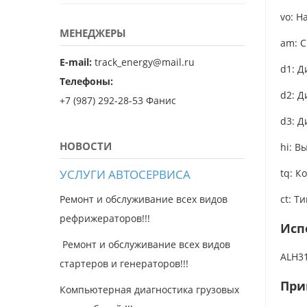
vo: Н
МЕНЕДЖЕРЫ
am: С
E-mail:
track_energy@mail.ru
d1: 
Телефоны:
d2: 
+7 (987) 292-28-53 Фанис
d3: 
НОВОСТИ
hi: В
УСЛУГИ АВТОСЕРВИСА
tq: К
Ремонт и обслуживание всех видов
ct: Т
рефрижераторов!!!
Исп
Ремонт и обслуживание всех видов
ALH31
стартеров и генераторов!!!
При
Компьютерная диагностика грузовых