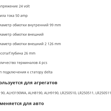
апряжение 24 volt
ила тока 50 amp
Диаметр обмотки внутренний 99 mm
Диаметр обмотки внешний
Диаметр обмотки внешний 2 126 mm
ысота/Глубина 26 mm
оличество терминалов 4 pcs
ип подключения к статору delta
ользуется для агрегатов
90, ALH3190WA, ALH8190, ALH9190, LR250510, LR250511, LR250511
меняется для авто