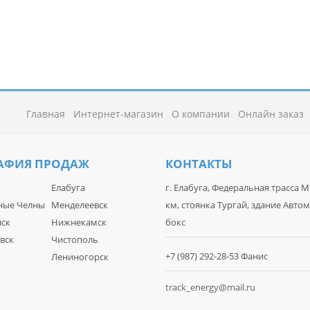
Главная
Интернет-магазин
О компании
Онлайн заказ
АФИЯ ПРОДАЖ
КОНТАКТЫ
Елабуга
г. Елабуга, Федеральная трасса М
ные Челны
Менделеевск
км, стоянка Тургай, здание Автом
ск
Нижнекамск
бокс
вск
Чистополь
+7 (987) 292-28-53 Фанис
Лениногорск
track_energy@mail.ru