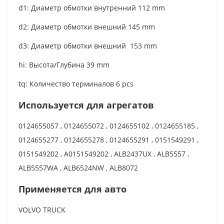
d1: Диаметр обмотки внутренний 112 mm
d2: Диаметр обмотки внешний 145 mm
d3: Диаметр обмотки внешний 153 mm
hi: Высота/Глубина 39 mm
tq: Количество терминалов 6 pcs
Используется для агрегатов
0124655057 , 0124655072 , 0124655102 , 0124655185 ,
0124655277 , 0124655278 , 0124655291 , 0151549291 ,
0151549202 , A0151549202 , ALB2437UX , ALB5557 ,
ALB5557WA , ALB6524NW , ALB8072
Применяется для авто
VOLVO TRUCK