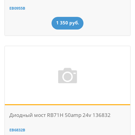
EB0955B
1 350 руб.
Диодный мост RB71H 50amp 24v 136832
EB6832B