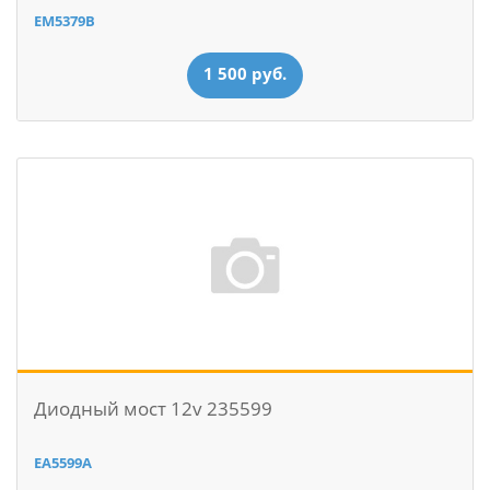
EM5379B
1 500 руб.
Диодный мост 12v 235599
EA5599A